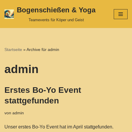
Bogenschießen & Yoga
Zum
Teamevents für Köper und Geist
Inhalt
springen
Startseite
»
Archive für admin
admin
Erstes Bo-Yo Event
stattgefunden
von
admin
Unser erstes Bo-Yo Event hat im April stattgefunden.